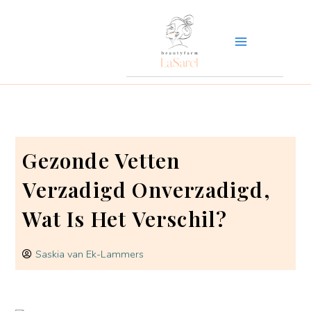
Ga
naar
de
inhoud
Gezonde Vetten
Verzadigd Onverzadigd,
Wat Is Het Verschil?
Saskia van Ek-Lammers