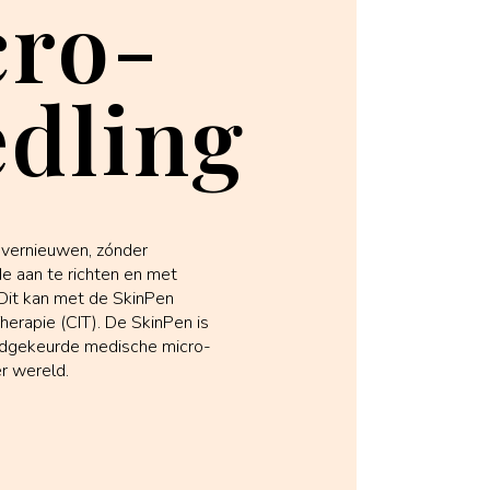
cro-
dling
e vernieuwen, zónder
e aan te richten en met
Dit kan met de SkinPen
herapie (CIT). De SkinPen is
dgekeurde medische micro-
r wereld.