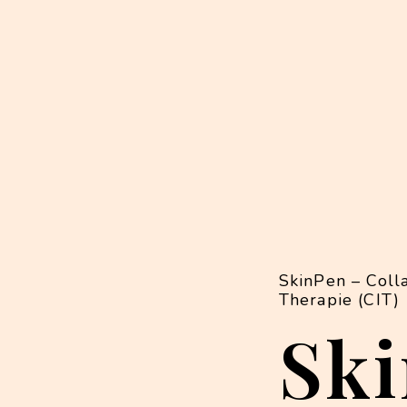
SkinPen – Coll
Therapie (CIT)
Sk