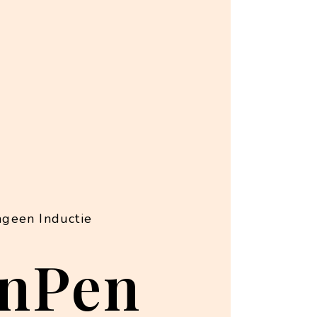
ageen Inductie
inPen