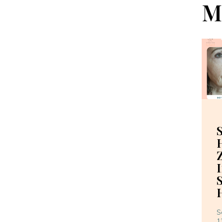
M
S
1