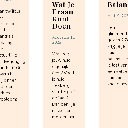
Wat Je
Balan
Eraan
an twijfels
April 9, 20
Kunt
aar
tralende
Doen
Een
uid:
glimmend
andra’s
Augustus 16,
gezicht? Z
rvaring
2025
krijg je je
et
huid in
Wat zegt
atuurlijke
balans! H
jouw huid
uidverjonging
je last van
eigenlijk
andra (46)
een vette
écht? Voelt
wam bij
huid die
je huid
ij binnen
snel glans
trekkerig,
et een
schilferig of
ekend
dof aan?
robleem:
Dan denk je
misschien
meteen aan