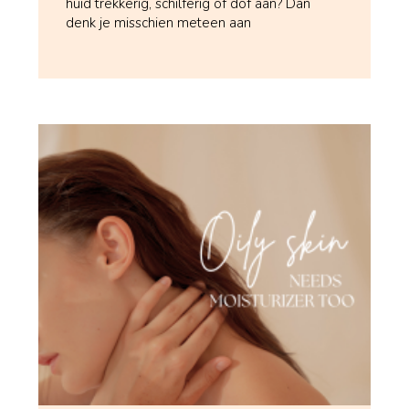
huid trekkerig, schilferig of dof aan? Dan
denk je misschien meteen aan