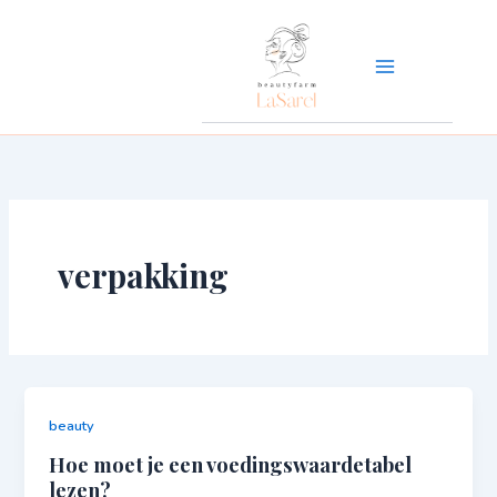
Ga
naar
de
inhoud
verpakking
beauty
Hoe moet je een voedingswaardetabel
lezen?