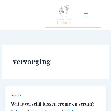
Ga
naar
de
inhoud
verzorging
beauty
Wat is verschil tussen crème en serum?