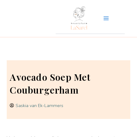
Ga
naar
de
inhoud
Avocado Soep Met
Couburgerham
Saskia van Ek-Lammers