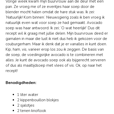
Vorige week kwam mijn buurvrouw aan de deur met een
pan. Ze vroeg me of ze eventjes haar soep door de
blender mocht halen omdat de hare stuk was. Ik zei:
‘Natuurlijk! Kom binnen.’ Nieuwsgierig zoals ik ben vroeg ik
natuurlijk even wat voor soep ze had gemaakt. Avocado
soep was haar antwoord. Ik zei; ‘O wat heerlijk!’ Dus dit
recept wil ik graag met jullie delen. Mijn buurvrouw deed er
garnalen in maar die lust ik niet dus heb ik gekozen voor de
couburgerham. Maar ik denk dat je er vanalles in kunt doen.
Kip, ham, vis, varieer erop los zou ik zeggen. De basis van
de soep, de voedingsrijke avocado is te combineren met
alles. Je kunt de avocado soep ook als bijgerecht serveren
of dus als maaltijdsoep met vlees of vis. Ok, op naar het
recept!
Benodigdheden:
1 liter water
2 kippenbouillon blokjes
2 sjalotjes
2 tenen knoflook