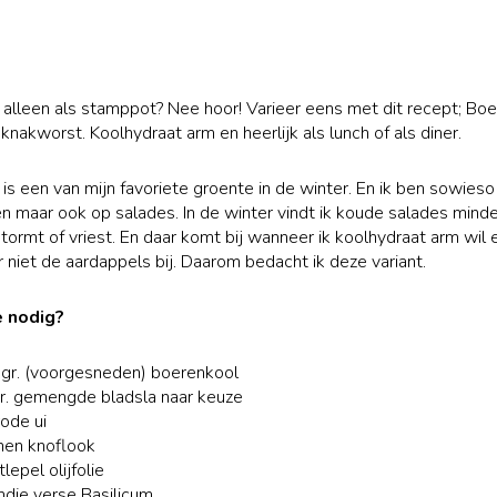
alleen als stamppot? Nee hoor! Varieer eens met dit recept; Bo
knakworst. Koolhydraat arm en heerlijk als lunch of als diner.
is een van mijn favoriete groente in de winter. En ik ben sowieso
 maar ook op salades. In de winter vindt ik koude salades minde
stormt of vriest. En daar komt bij wanneer ik koolhydraat arm wil 
 niet de aardappels bij. Daarom bedacht ik deze variant.
e nodig?
gr. (voorgesneden) boerenkool
r. gemengde bladsla naar keuze
rode ui
nen knoflook
lepel olijfolie
ndje verse Basilicum