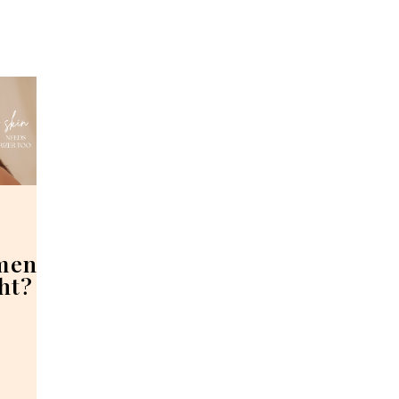
mend
ht?