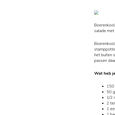
Boerenkool 
salade met 
Boerenkool 
stamppotten
het buiten 
passen daar
Wat heb j
150 
50 g
1/2 
2 te
1 eet
1 ha