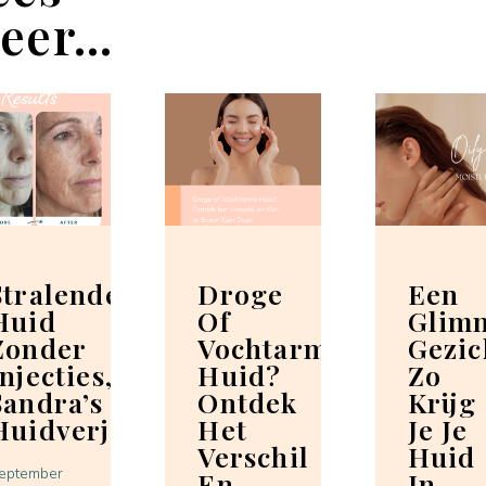
eer...
Stralende
Droge
Een
Huid
Of
Glim
Zonder
Vochtarme
Gezic
Injecties,
Huid?
Zo
Sandra’s
Ontdek
Krijg
Huidverjongingservaring
Het
Je Je
Verschil
Huid
eptember
En
In