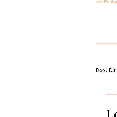
>>> Printv
Deel Dit 
L