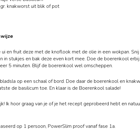
gr. knakworst uit blik of pot
swijze
e ui en fruit deze met de knoflook met de olie in een wokpan. Snij
 in stukjes en bak deze even kort mee. Doe de boerenkool erbi
eer 5 minuten. Blijf de boerenkool wel omscheppen.
bladsla op een schaal of bord. Doe daar de boerenkool en knakwo
atste de basilicum toe. En klaar is de Boerenkool salade!
k! Ik hoor graag van je of je het recept geprobeerd hebt en natuur
aseerd op 1 persoon, PowerSlim proof vanaf fase 1a.