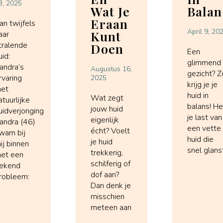
3, 2025
Wat Je
Balan
Eraan
an twijfels
April 9, 20
Kunt
aar
tralende
Doen
Een
uid:
glimmend
andra’s
Augustus 16,
gezicht? Z
rvaring
2025
krijg je je
et
huid in
Wat zegt
atuurlijke
balans! H
jouw huid
uidverjonging
je last van
eigenlijk
andra (46)
een vette
écht? Voelt
wam bij
huid die
je huid
ij binnen
snel glans
trekkerig,
et een
schilferig of
ekend
dof aan?
robleem:
Dan denk je
misschien
meteen aan