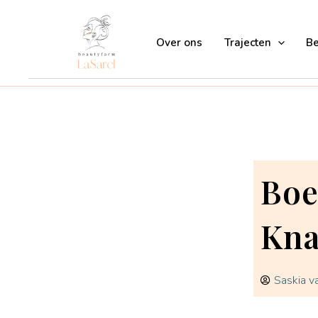
Ga
naar
Over ons
Trajecten
B
de
inhoud
Boe
Kna
Saskia 