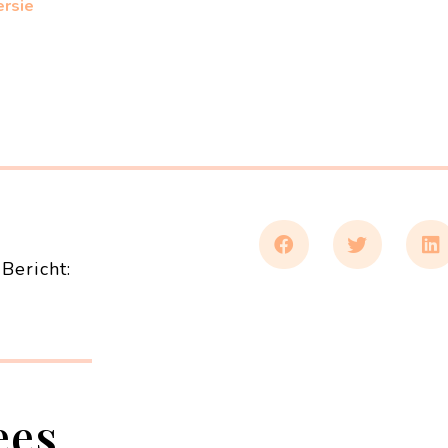
ersie
Bericht:
ees