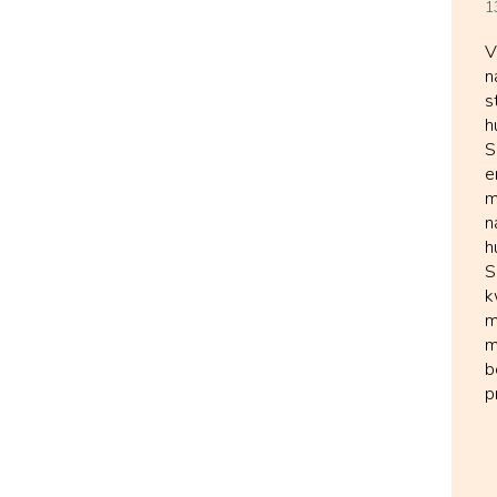
1
V
n
s
h
S
e
m
n
h
S
k
m
m
b
p