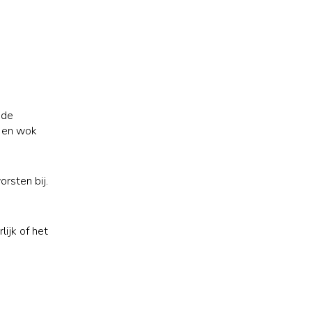
 de
j en wok
rsten bij.
lijk of het