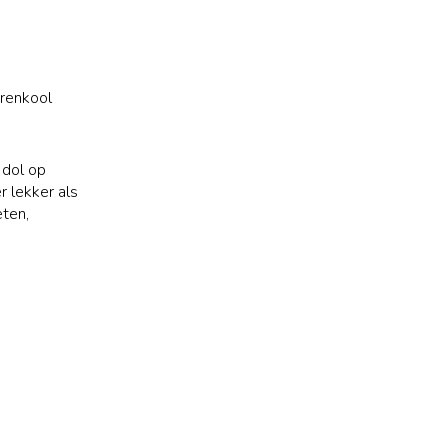
erenkool
 dol op
r lekker als
eten,