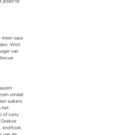
 jezelf te
ns meer saus
ades. Wist
eviger van
rbecue.
sauzen
iezen omdat
ten suikers
n het
of curry.
 Griekse
, knoflook,
s van de