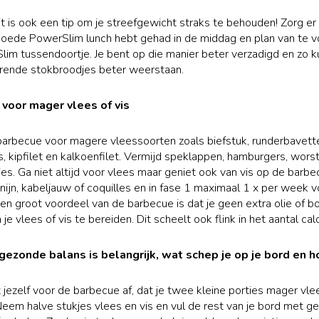
it is ook een tip om je streefgewicht straks te behouden! Zorg er
goede PowerSlim lunch hebt gehad in de middag en plan van te 
im tussendoortje. Je bent op die manier beter verzadigd en zo ku
urende stokbroodjes beter weerstaan.
s voor mager vlees of vis
 barbecue voor magere vleessoorten zoals biefstuk, runderbavett
, kipfilet en kalkoenfilet. Vermijd speklappen, hamburgers, wors
es. Ga niet altijd voor vlees maar geniet ook van vis op de barbec
onijn, kabeljauw of coquilles en in fase 1 maximaal 1 x per week v
een groot voordeel van de barbecue is dat je geen extra olie of b
je vlees of vis te bereiden. Dit scheelt ook flink in het aantal cal
 gezonde balans is belangrijk, wat schep je op je bord en 
jezelf voor de barbecue af, dat je twee kleine porties mager vlee
eem halve stukjes vlees en vis en vul de rest van je bord met ge