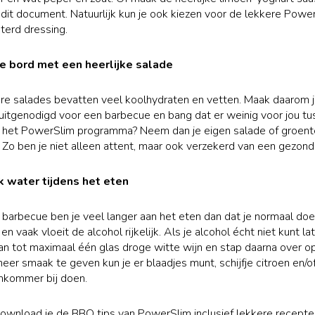
 dit document. Natuurlijk kun je ook kiezen voor de lekkere Powe
terd dressing.
 je bord met een heerlijke salade
re salades bevatten veel koolhydraten en vetten. Maak daarom 
e uitgenodigd voor een barbecue en bang dat er weinig voor jou tu
n het PowerSlim programma? Neem dan je eigen salade of groen
. Zo ben je niet alleen attent, maar ook verzekerd van een gezond
nk water tijdens het eten
 barbecue ben je veel langer aan het eten dan dat je normaal doet
 vaak vloeit de alcohol rijkelijk. Als je alcohol écht niet kunt la
an tot maximaal één glas droge witte wijn en stap daarna over 
eer smaak te geven kun je er blaadjes munt, schijfje citroen en/o
mkommer bij doen.
ownload je de BBQ tips van PowerSlim inclusief lekkere recepte