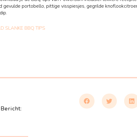
d gevulde portobello, pittige visspiesjes, gegrilde knoflookcitroe
dip.
 SLANKE BBQ TIPS
Bericht: