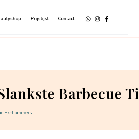
eautyshop
Prijslijst
Contact
Slankste Barbecue T
van Ek-Lammers