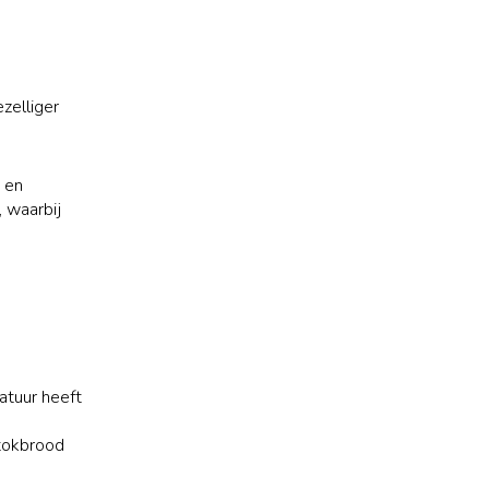
ezelliger
s en
 waarbij
atuur heeft
stokbrood