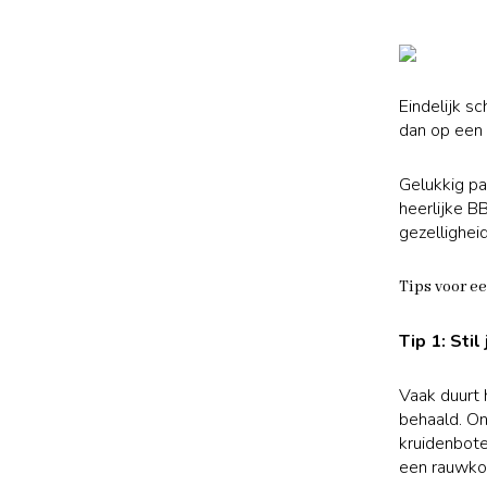
Eindelijk sc
dan op een
Gelukkig p
heerlijke B
gezellighei
Tips voor e
Tip 1: Stil
Vaak duurt 
behaald. On
kruidenbote
een rauwkos