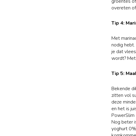
groentes of
overeten of
Tip 4: Ma
Met marinad
nodig hebt.
je dat vlees
wordt? Met 
Tip 5: Maa
Bekende dik
zitten vol 
deze minder
en het is j
PowerSlim p
Nog beter i
yoghurt 0% 
komkommer 