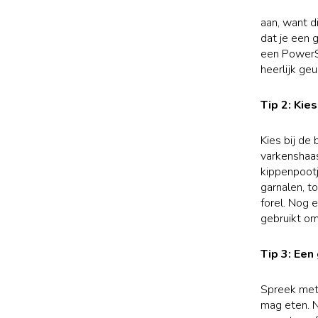
aan, want d
dat je een 
een PowerSl
heerlijk ge
Tip 2: Kie
Kies bij de
varkenshaas
kippenpootj
garnalen, t
forel. Nog 
gebruikt om 
Tip 3: Een
Spreek met 
mag eten. N