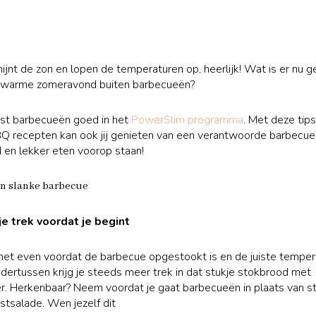
hijnt de zon en lopen de temperaturen op, heerlijk! Wat is er nu g
 warme zomeravond buiten barbecueën?
ast barbecueën goed in het
PowerSlim programma
. Met deze tip
BQ recepten kan ook jij genieten van een verantwoorde barbecue,
d en lekker eten voorop staan!
en slanke barbecue
 je trek voordat je begint
het even voordat de barbecue opgestookt is en de juiste temper
dertussen krijg je steeds meer trek in dat stukje stokbrood met
r. Herkenbaar? Neem voordat je gaat barbecueën in plaats van 
tsalade. Wen jezelf dit