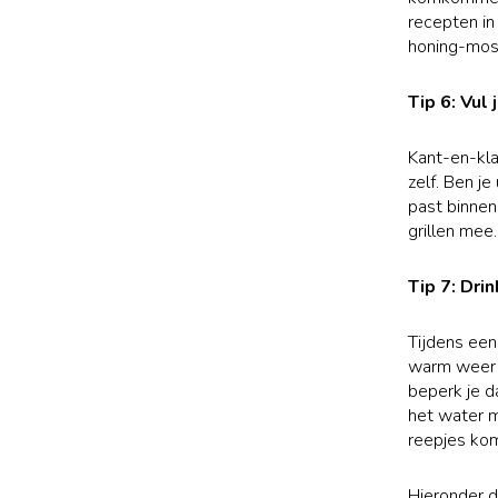
recepten in
honing-mos
Tip 6: Vul
Kant-en-kla
zelf. Ben j
past binne
grillen mee
Tip 7: Dri
Tijdens een
warm weer en
beperk je d
het water m
reepjes ko
Hieronder d