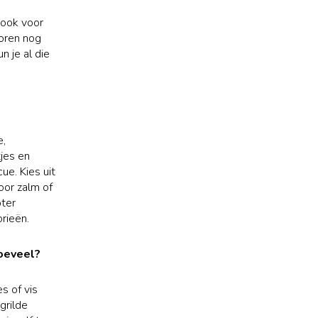
 ook voor
voren nog
n je al die
e,
tjes en
ue. Kies uit
oor zalm of
oter
orieën.
hoeveel?
s of vis
grilde