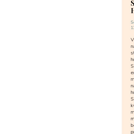
S
1
V
n
s
h
S
e
m
n
h
S
k
m
m
b
p