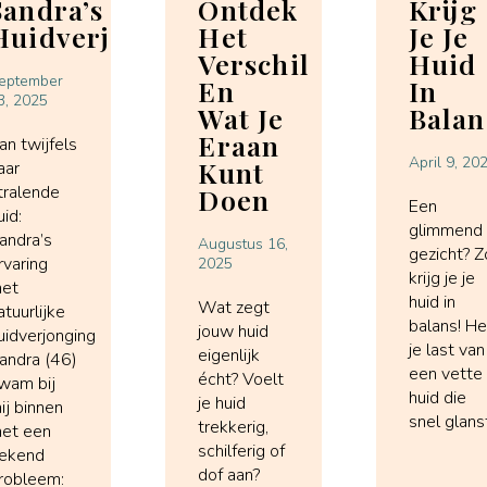
Sandra’s
Ontdek
Krijg
Huidverjongingservaring
Het
Je Je
Verschil
Huid
eptember
En
In
3, 2025
Wat Je
Balan
Eraan
an twijfels
April 9, 20
Kunt
aar
tralende
Doen
Een
uid:
glimmend
andra’s
Augustus 16,
gezicht? Z
rvaring
2025
krijg je je
et
huid in
Wat zegt
atuurlijke
balans! H
jouw huid
uidverjonging
je last van
eigenlijk
andra (46)
een vette
écht? Voelt
wam bij
huid die
je huid
ij binnen
snel glans
trekkerig,
et een
schilferig of
ekend
dof aan?
robleem: