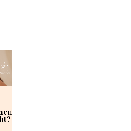
mend
ht?