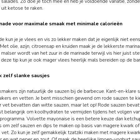
 salades. Zo doe je toch mee en heb je voldoende variatie, zonder
 uit ketose te raken.
rinade voor maximale smaak met minimale calorieën
e kun je je vlees en vis zo lekker maken dat je eigenlijk niet ee
 Met olie, azijn, citroensap en kruiden maak je de lekkerste marin
 malser wordt van het zuur in de marinade terwijl vis hier juist st
deze tip kun je ook mager vlees heerlijk mals bereiden op de ba
k zelf slanke sausjes
makers zijn natuurlijk de sauzen bij de barbecue. Kant-en-klare 
suikers en vetten. Je bent misschien gewend om rode sauzen te k
 vet bevatten dan witte sauzen, maar let op! Rode sauzen bevat
uist belangrijk om koolhydraten te vermijden tijdens het volgen va
rogramma. Volvette mayonaise is een betere keuze dan ketchup 
s om zelf sauzen en dips te maken op basis van magere kwark of
vet. Zo kun je zelf gemakkelijk tzatziki maken met magere kwark
en wat peper en zout. Of maak de heerlijke limoen-yoghurt sau