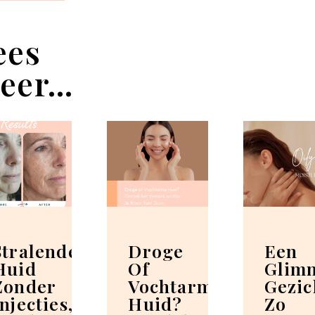
ees
eer...
Stralende
Droge
Een
Huid
Of
Glim
Zonder
Vochtarme
Gezic
Injecties,
Huid?
Zo