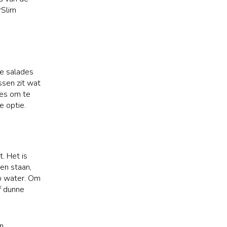
rSlim
je salades
ssen zit wat
tes om te
e optie.
. Het is
ten staan,
op water. Om
f dunne
n.