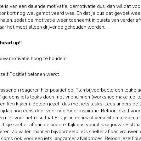
ke is van een dalende motivatie, demotivatie dus, dan wil dat vo
voor kort nog wel gemotiveerd was. En dat je dus dat gevoel wee
halen, zodat de motivatie weer toeneemt in plaats van verder a
maar het moet alleen drijvende gehouden worden.
head up!!
ouw motivatie hoog te houden:
ezelf Positief belonen werkt.
wassenen reageren hier positief op! Plan bijvoorbeeld een leuke ac
of ga eens iets leuks doen met vriendinnen (workshop make-up, l
en film kijken). Beloon jezelf dus met iets leuks. Lees anders de 
rijdag nog eens door voor nog meer inspiratie. Beloon jezelf voor
en niet voor het resultaat Er zijn nu eenmaal verschillen tussen 
 tikje sneller af dan de andere. Kijk dus vooral naar jouw resultaat
eren. Zo vallen mannen bijvoorbeeld iets sneller af dan vrouwen 
oms ook voor een iets langzamer afvalproces. Beloon jezelf du