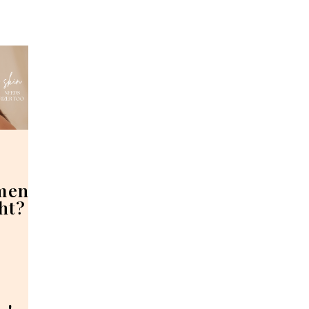
mend
ht?