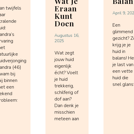
Wat Je
Balan
Eraan
an twijfels
April 9, 20
Kunt
aar
tralende
Doen
Een
uid:
glimmend
andra’s
Augustus 16,
gezicht? Z
rvaring
2025
krijg je je
et
huid in
Wat zegt
atuurlijke
balans! H
jouw huid
uidverjonging
je last van
eigenlijk
andra (46)
een vette
écht? Voelt
wam bij
huid die
je huid
ij binnen
snel glans
trekkerig,
et een
schilferig of
ekend
dof aan?
robleem:
Dan denk je
misschien
meteen aan