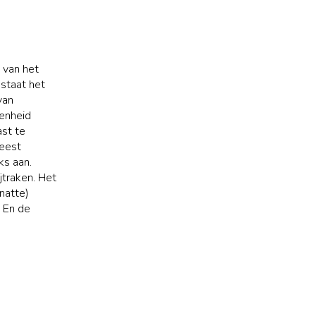
g van het
estaat het
van
genheid
ast te
meest
ks aan.
jtraken. Het
natte)
 En de