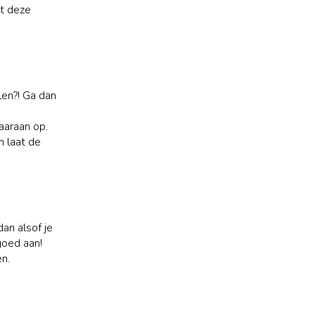
nt deze
len?! Ga dan
aaraan op.
n laat de
dan alsof je
goed aan!
n.