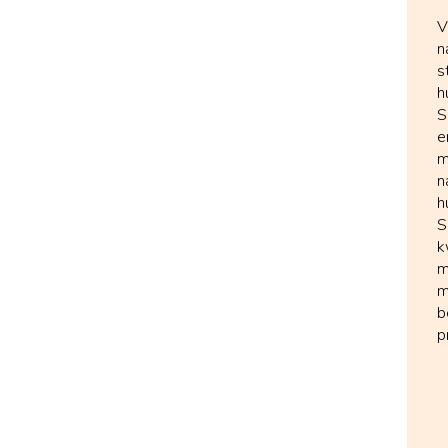
V
n
s
h
S
e
m
n
h
S
k
m
m
b
p