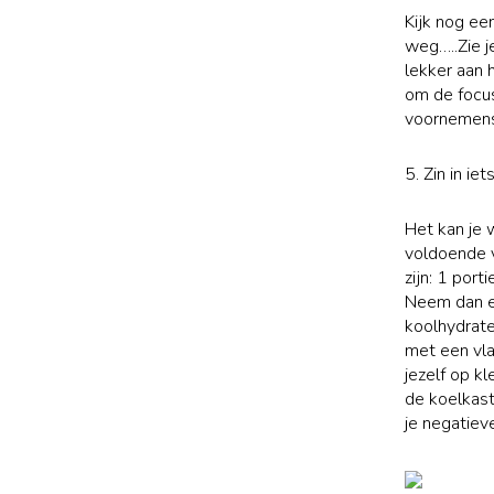
Kijk nog ee
weg…..Zie j
lekker aan 
om de focus
voornemens 
5. Zin in iet
Het kan je 
voldoende 
zijn: 1 por
Neem dan ee
koolhydrate
met een vla
jezelf op k
de koelkast
je negatiev