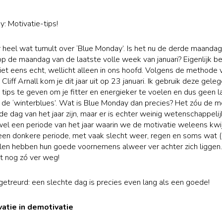
: Motivatie-tips!
 er heel wat tumult over ‘Blue Monday’. Is het nu de derde maanda
 op de maandag van de laatste volle week van januari? Eigenlijk b
iet eens echt, wellicht alleen in ons hoofd. Volgens de methode 
liff Arnall kom je dit jaar uit op 23 januari. Ik gebruik deze gele
 tips te geven om je fitter en energieker te voelen en dus geen l
de ‘winterblues’. Wat is Blue Monday dan precies? Het zóu de 
e dag van het jaar zijn, maar er is echter weinig wetenschappelij
 wel een periode van het jaar waarin we de motivatie weleens kwi
 een donkere periode, met vaak slecht weer, regen en soms wat (
en hebben hun goede voornemens alweer ver achter zich liggen.
kt nog zó ver weg!
getreurd: een slechte dag is precies even lang als een goede!
ivatie in demotivatie