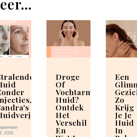
eer...
Stralende
Droge
Een
Huid
Of
Glim
Zonder
Vochtarme
Gezic
Injecties,
Huid?
Zo
Sandra’s
Ontdek
Krijg
Huidverjongingservaring
Het
Je Je
Verschil
Huid
eptember
En
In
3, 2025