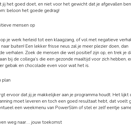
 jij het goed doet, en niet voor het gewicht dat je afgevallen be
om: beloon het goede gedrag!
sitieve mensen op
 op je werk herleid tot een klaagzang, of vol met negatieve verha
 naar buiten! Een lekker frisse neus zal je meer plezier doen, dan
e verhalen. Zoek de mensen die wel positief zijn op, en trek je d
 aan bij de collega’s die een gezonde maaltijd voor zich hebben, e
er gebak en chocolade even voor wat het is.
 plan
gt ervoor dat jij je makkelijker aan je programma houdt. Het lijkt 
anning moet leveren en toch een goed resultaat hebt, dat voelt 
ntueel een weekmenu van PowerSlim of stel er zelf eentje same
ven weg naar…. jouw toekomst