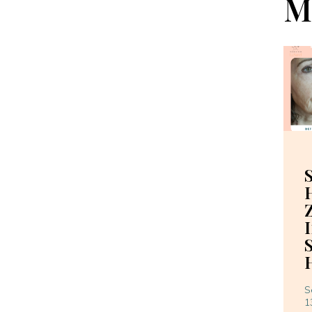
M
S
1