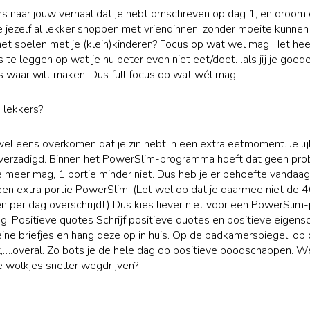
ns naar jouw verhaal dat je hebt omschreven op dag 1, en droom
e jezelf al lekker shoppen met vriendinnen, zonder moeite kunnen
het spelen met je (klein)kinderen? Focus op wat wel mag Het hee
 te leggen op wat je nu beter even niet eet/doet…als jij je goed
waar wilt maken. Dus full focus op wat wél mag!
s lekkers?
wel eens overkomen dat je zin hebt in een extra eetmoment. Je lij
verzadigd. Binnen het PowerSlim-programma hoeft dat geen pro
tie meer mag, 1 portie minder niet. Dus heb je er behoefte vandaag
n extra portie PowerSlim. (Let wel op dat je daarmee niet de 
n per dag overschrijdt) Dus kies liever niet voor een PowerSlim
g. Positieve quotes Schrijf positieve quotes en positieve eigen
leine briefjes en hang deze op in huis. Op de badkamerspiegel, op 
,….overal. Zo bots je de hele dag op positieve boodschappen. 
e wolkjes sneller wegdrijven?