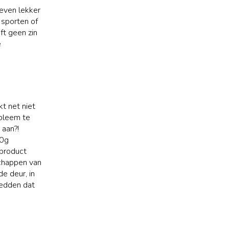
 even lekker
 sporten of
ft geen zin
e
kt net niet
bleem te
 aan?!
40g
-product
schappen van
de deur, in
Wedden dat