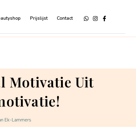
eautyshop
Prijslijst
Contact
l Motivatie Uit
otivatie!
van Ek-Lammers