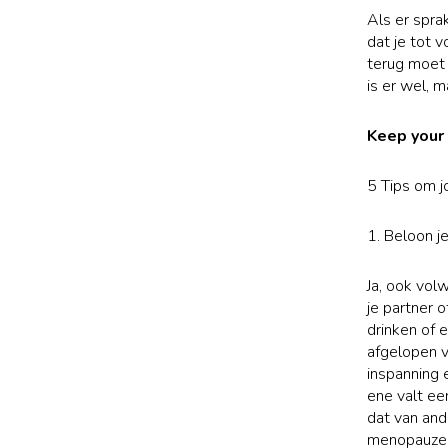
Als er spra
dat je tot 
terug moet 
is er wel, 
Keep your 
5 Tips om j
1. Beloon j
Ja, ook vol
je partner 
drinken of e
afgelopen v
inspanning 
ene valt een
dat van and
menopauze s