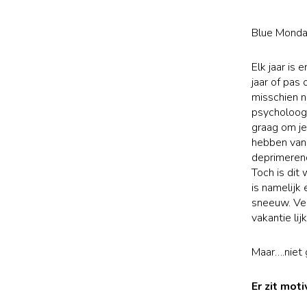
Blue Monday
Elk jaar is
jaar of pas
misschien n
psycholoog C
graag om je
hebben van 
deprimerend
Toch is dit
is namelijk
sneeuw. Vel
vakantie lij
Maar….niet 
Er zit mot