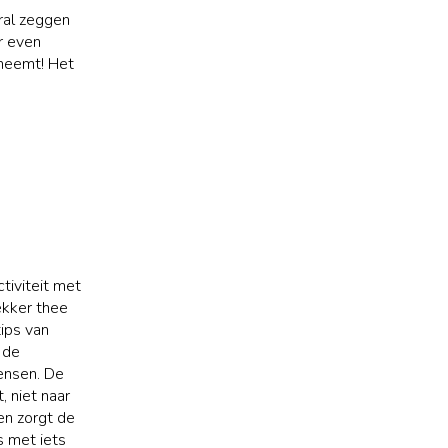
oral zeggen
r even
fneemt! Het
tiviteit met
ekker thee
tips van
 de
mensen. De
, niet naar
en zorgt de
s met iets