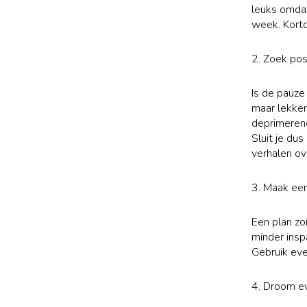
leuks omdat
week. Kort
2. Zoek po
Is de pauze
maar lekker
deprimerend
Sluit je dus
verhalen ov
3. Maak een
Een plan zor
minder insp
Gebruik eve
4. Droom e