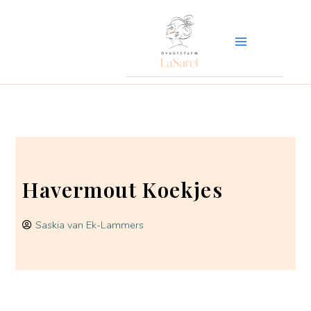
Ga
naar
de
inhoud
Havermout Koekjes
Saskia van Ek-Lammers