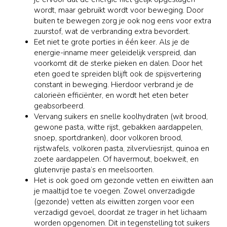
wordt, maar gebruikt wordt voor beweging. Door
buiten te bewegen zorg je ook nog eens voor extra
zuurstof, wat de verbranding extra bevordert.
Eet niet te grote porties in één keer. Als je de
energie-inname meer geleidelijk verspreid, dan
voorkomt dit de sterke pieken en dalen. Door het
eten goed te spreiden blijft ook de spijsvertering
constant in beweging. Hierdoor verbrand je de
calorieën efficiënter, en wordt het eten beter
geabsorbeerd.
Vervang suikers en snelle koolhydraten (wit brood,
gewone pasta, witte rijst, gebakken aardappelen,
snoep, sportdranken), door volkoren brood,
rijstwafels, volkoren pasta, zilvervliesrijst, quinoa en
zoete aardappelen. Of havermout, boekweit, en
glutenvrije pasta’s en meelsoorten.
Het is ook goed om gezonde vetten en eiwitten aan
je maaltijd toe te voegen. Zowel onverzadigde
(gezonde) vetten als eiwitten zorgen voor een
verzadigd gevoel, doordat ze trager in het lichaam
worden opgenomen. Dit in tegenstelling tot suikers