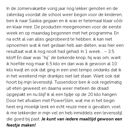
In de zomervakantie vorig jaar nog lekker genoten en de
zaterdag voordat de school weer begon voor de kinderen,
ben ik naar Saskia gegaan en ik was er helemaal klaar vóór
en klaar mee. De producten meegenomen voor de eerste
week en op maandag begonnen met het programma. En
na echt al van alles geprobeerd te hebben, ik kan niet
opnoemen wat ik niet gedaan heb aan diëten, was hier een
resultaat wat ik nog nooit had gehad. In 1 week… – 3,5
kilo!!! En daar was “hij” de bekende knop, hij was om, want
ik hoefde nog maar 6,5 kilo en dan was ik gewoon al 10
kilo kwijt en ook dat ging in een snel tempo ondanks dat ik
in het weekend mijn drankjes niet liet staan. Want ook dat
hoort bij mijn levensstijl. Tussendoor ben ik ook regelmatig
uit eten geweest en daarna weer meteen de draad
opgepakt en nu blijf ik al een tijdje op de 20 kilo hangen.
Door het afvallen met PowerSlim, wat me in het begin
heel erg moeilijk leek en echt reuze mee is gevallen, voel
ik me lekkerder in mijn vel en heb inmiddels een levensstijl
die goed bij past.
Je kunt van iedere maaltijd gewoon een
feestje maken!