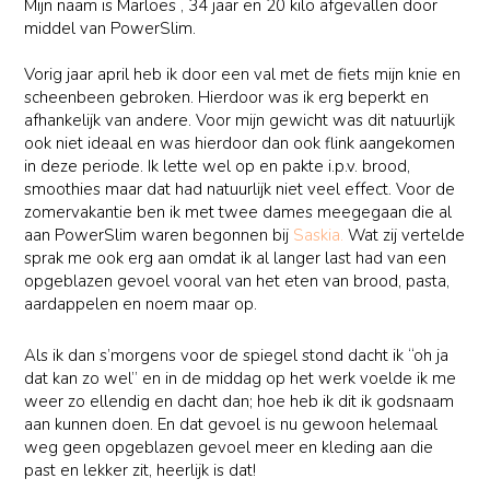
Mijn naam is Marloes , 34 jaar en 20 kilo afgevallen door
middel van PowerSlim.
Vorig jaar april heb ik door een val met de fiets mijn knie en
scheenbeen gebroken. Hierdoor was ik erg beperkt en
afhankelijk van andere. Voor mijn gewicht was dit natuurlijk
ook niet ideaal en was hierdoor dan ook flink aangekomen
in deze periode. Ik lette wel op en pakte i.p.v. brood,
smoothies maar dat had natuurlijk niet veel effect. Voor de
zomervakantie ben ik met twee dames meegegaan die al
aan PowerSlim waren begonnen bij
Saskia.
Wat zij vertelde
sprak me ook erg aan omdat ik al langer last had van een
opgeblazen gevoel vooral van het eten van brood, pasta,
aardappelen en noem maar op.
Als ik dan s’morgens voor de spiegel stond dacht ik “oh ja
dat kan zo wel” en in de middag op het werk voelde ik me
weer zo ellendig en dacht dan; hoe heb ik dit ik godsnaam
aan kunnen doen. En dat gevoel is nu gewoon helemaal
weg geen opgeblazen gevoel meer en kleding aan die
past en lekker zit, heerlijk is dat!