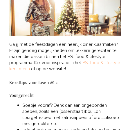
Ga jij met de feestdagen een heerlijk diner klaarmaken?
Er zijn genoeg mogelijkheden om lekkere gerechten te
maken die passen binnen het PS. food & lifestyle
programma. Kijk voor inspiratie in het
PS. food & lifestyle
kerstmenu
of op de website!
Kersttips voor fase 1 & 2
Voorgerecht
Soepje vooraf? Denk dan aan ongebonden
soepen, zoals een (ossenstaart)bouillon,
courgettesoep met zalmsnippers of broccolisoep
met gerookte kip.
Je kunt ook een mooie salade op tafel zetten. Een