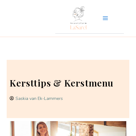
Ga
naar
de
inhoud
Kersttips & Kerstmenu
Saskia van Ek-Lammers