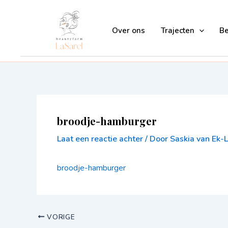
Ga
naar
Over ons
Trajecten
B
de
inhoud
broodje-hamburger
Laat een reactie achter
/ Door
Saskia van Ek
broodje-hamburger
VORIGE