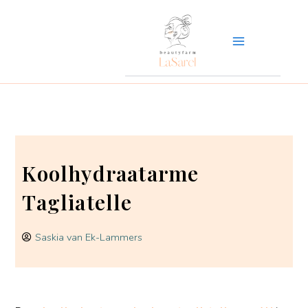
Ga
naar
de
inhoud
Koolhydraatarme
Tagliatelle
Saskia van Ek-Lammers