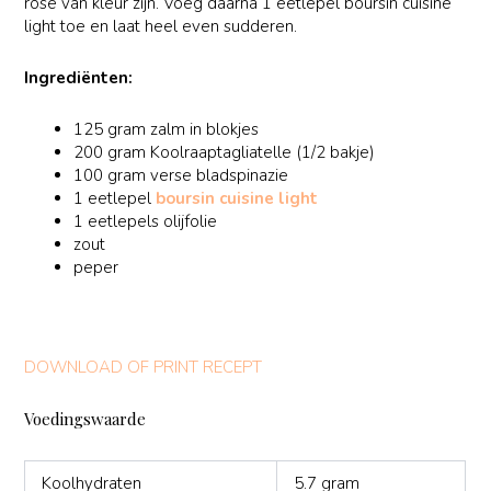
rose van kleur zijn. Voeg daarna 1 eetlepel boursin cuisine
light toe en laat heel even sudderen.
Ingrediënten:
125 gram zalm in blokjes
200 gram
Koolraaptagliatelle
(1/2 bakje)
100 gram verse bladspinazie
1 eetlepel
boursin cuisine light
1 eetlepels olijfolie
zout
peper
DOWNLOAD OF PRINT RECEPT
Voedingswaarde
Koolhydraten
5.7 gram