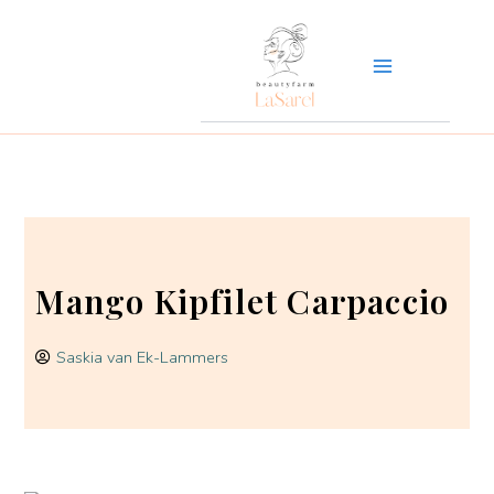
Ga
naar
de
inhoud
Mango Kipfilet Carpaccio
Saskia van Ek-Lammers