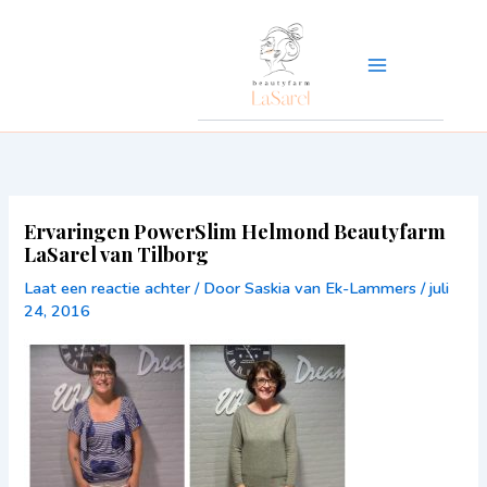
Ga
naar
de
inhoud
Ervaringen PowerSlim Helmond Beautyfarm
LaSarel van Tilborg
Laat een reactie achter
/ Door
Saskia van Ek-Lammers
/
juli
24, 2016