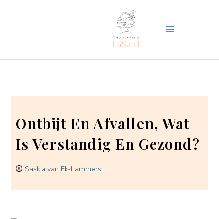
Ga
naar
de
inhoud
Ontbijt En Afvallen, Wat
Is Verstandig En Gezond?
Saskia van Ek-Lammers