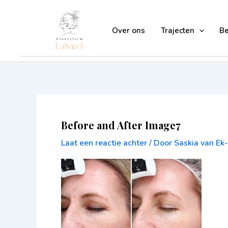
Ga
naar
Over ons
Trajecten
B
de
inhoud
Before and After Image7
Laat een reactie achter
/ Door
Saskia van E