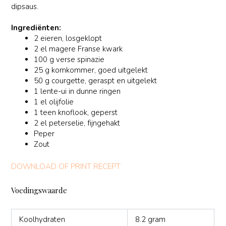
dipsaus.
Ingrediënten:
2 eieren, losgeklopt
2 el magere Franse kwark
100 g verse spinazie
25 g komkommer, goed uitgelekt
50 g courgette, geraspt en uitgelekt
1 lente-ui in dunne ringen
1 el olijfolie
1 teen knoflook, geperst
2 el peterselie, fijngehakt
Peper
Zout
DOWNLOAD OF PRINT RECEPT
Voedingswaarde
Koolhydraten
8.2 gram