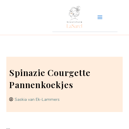
Ga
naar
de
inhoud
Spinazie Courgette
Pannenkoekjes
Saskia van Ek-Lammers