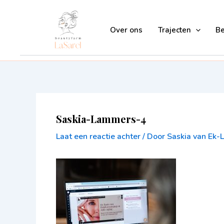
Ga
naar
Over ons
Trajecten
B
de
inhoud
Saskia-Lammers-4
Laat een reactie achter
/ Door
Saskia van Ek