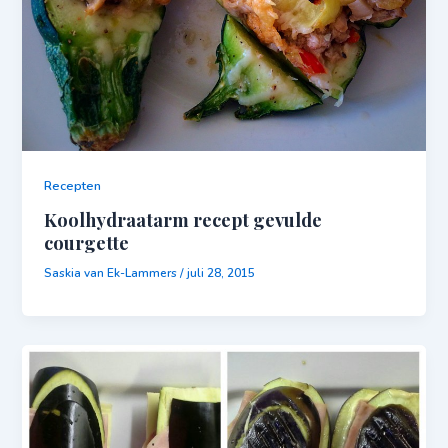
Recepten
Koolhydraatarm recept gevulde
courgette
Saskia van Ek-Lammers
/
juli 28, 2015