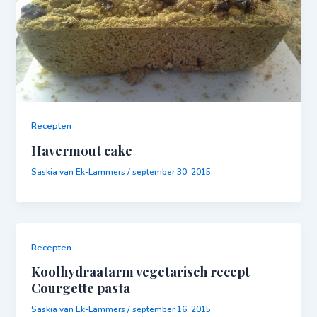
Recepten
Havermout cake
Saskia van Ek-Lammers
/
september 30, 2015
Recepten
Koolhydraatarm vegetarisch recept
Courgette pasta
Saskia van Ek-Lammers
/
september 16, 2015