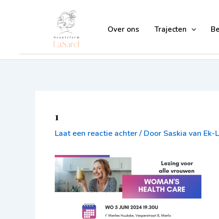
Ga
naar
Over ons
Trajecten
B
de
inhoud
1
Laat een reactie achter
/ Door
Saskia van Ek