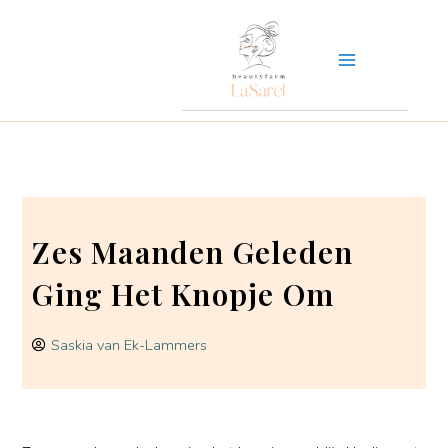
Ga
naar
de
inhoud
Zes Maanden Geleden
Ging Het Knopje Om
Saskia van Ek-Lammers