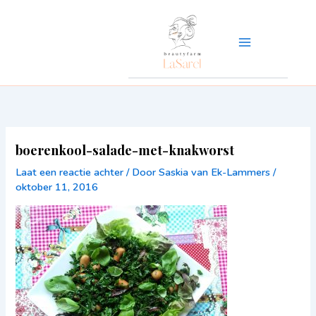
Ga
naar
de
inhoud
boerenkool-salade-met-knakworst
Laat een reactie achter
/ Door
Saskia van Ek-Lammers
/
oktober 11, 2016