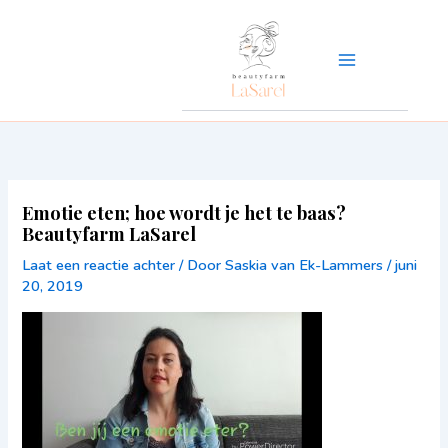
Ga
naar
de
inhoud
Emotie eten; hoe wordt je het te baas?
Beautyfarm LaSarel
Laat een reactie achter
/ Door
Saskia van Ek-Lammers
/
juni
20, 2019