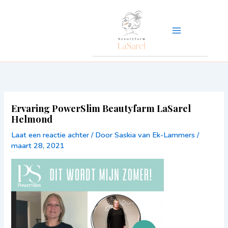
Ga
naar
de
inhoud
Ervaring PowerSlim Beautyfarm LaSarel
Helmond
Laat een reactie achter
/ Door
Saskia van Ek-Lammers
/
maart 28, 2021