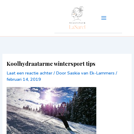
Ga
naar
de
inhoud
Koolhydraatarme wintersport tips
Laat een reactie achter
/ Door
Saskia van Ek-Lammers
/
februari 14, 2019