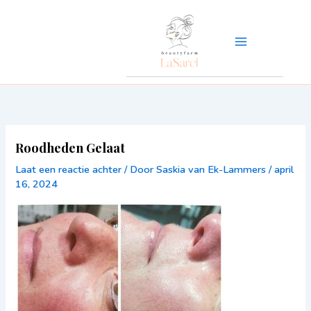
Ga
naar
de
inhoud
Roodheden Gelaat
Laat een reactie achter
/ Door
Saskia van Ek-Lammers
/
april
16, 2024