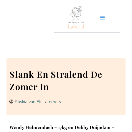
Ga
naar
de
inhoud
Slank En Stralend De
Zomer In
Saskia van Ek-Lammers
Wendy Helmendach – 17kg en Debby Duijndam –