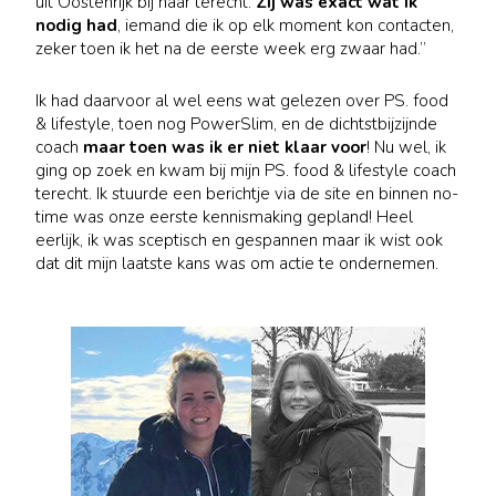
uit Oostenrijk bij haar terecht.
Zij was exact wat ik
nodig had
, iemand die ik op elk moment kon contacten,
zeker toen ik het na de eerste week erg zwaar had.”
Ik had daarvoor al wel eens wat gelezen over PS. food
& lifestyle, toen nog PowerSlim, en de dichtstbijzijnde
coach
maar toen was ik er niet klaar voor
! Nu wel, ik
ging op zoek en kwam bij mijn PS. food & lifestyle coach
terecht. Ik stuurde een berichtje via de site en binnen no-
time was onze eerste kennismaking gepland! Heel
eerlijk, ik was sceptisch en gespannen maar ik wist ook
dat dit mijn laatste kans was om actie te ondernemen.