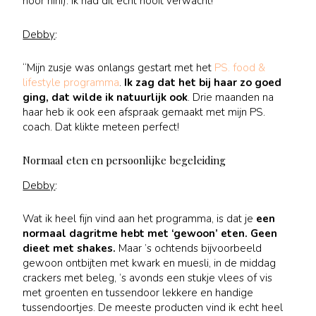
hoor hihi). Ik had dit echt nooit verwacht!”
Debby
:
“Mijn zusje was onlangs gestart met het
PS. food &
lifestyle programma
.
Ik zag dat het bij haar zo goed
ging, dat wilde ik natuurlijk ook
. Drie maanden na
haar heb ik ook een afspraak gemaakt met mijn PS.
coach. Dat klikte meteen perfect!
Normaal eten en persoonlijke begeleiding
Debby
:
Wat ik heel fijn vind aan het programma, is dat je
een
normaal dagritme hebt met ‘gewoon’ eten. Geen
dieet met shakes.
Maar ’s ochtends bijvoorbeeld
gewoon ontbijten met kwark en muesli, in de middag
crackers met beleg, ’s avonds een stukje vlees of vis
met groenten en tussendoor lekkere en handige
tussendoortjes. De meeste producten vind ik echt heel