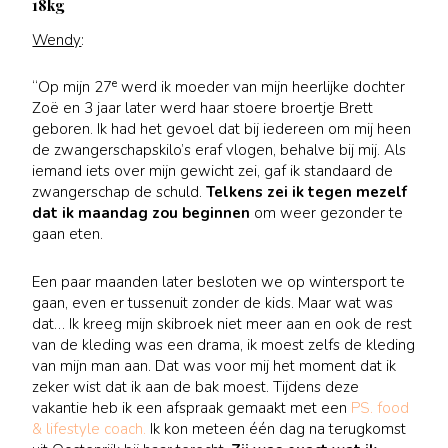
18kg
Wendy
:
e
“Op mijn 27
werd ik moeder van mijn heerlijke dochter
Zoë en 3 jaar later werd haar stoere broertje Brett
geboren. Ik had het gevoel dat bij iedereen om mij heen
de zwangerschapskilo’s eraf vlogen, behalve bij mij. Als
iemand iets over mijn gewicht zei, gaf ik standaard de
zwangerschap de schuld.
Telkens zei ik tegen mezelf
dat ik maandag zou beginnen
om weer gezonder te
gaan eten.
Een paar maanden later besloten we op wintersport te
gaan, even er tussenuit zonder de kids. Maar wat was
dat… Ik kreeg mijn skibroek niet meer aan en ook de rest
van de kleding was een drama, ik moest zelfs de kleding
van mijn man aan. Dat was voor mij het moment dat ik
zeker wist dat ik aan de bak moest. Tijdens deze
vakantie heb ik een afspraak gemaakt met een
PS. food
& lifestyle coach.
Ik kon meteen één dag na terugkomst