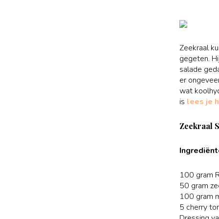
Zeekraal ku
gegeten. Hi
salade ged
er ongeveer
wat koolhyd
is
lees je 
Zeekraal S
Ingrediënt
100 gram R
50 gram ze
100 gram m
5 cherry to
Dressing va