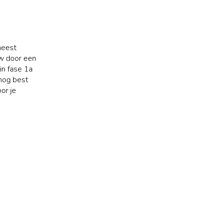
meest
uw door een
in fase 1a
nog best
or je