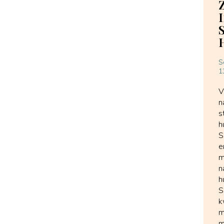
S
1
V
n
s
h
S
e
m
n
h
S
k
m
m