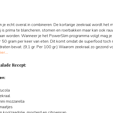
n je echt overal in combineren.
De kortarige zeekraal wordt het 
j is prima te blancheren, stomen en roerbakken maar kan ook ra
aan worden.
Wanneer je het PowerSlim programma volgt mag je 
 50 gram per keer van eten. Dit komt omdat de superfood toch 
raten bevat. (9,1 gr. Per 100 gr.) Waarom zeekraal zo gezond vo
hier…
alade Recept:
en:
ucola
ekraal
ini mozzarella
maatjes
n koolzaadolie, mosterd en citroensap.