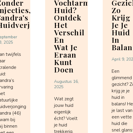
Zonder
Vochtarme
Gezic
Injecties,
Huid?
Zo
Sandra’s
Ontdek
Krijg
Huidverjongingservaring
Het
Je Je
Verschil
Huid
eptember
En
In
3, 2025
Wat Je
Balan
Eraan
an twijfels
April 9, 20
Kunt
aar
tralende
Doen
Een
uid:
glimmend
andra’s
Augustus 16,
gezicht? Z
rvaring
2025
krijg je je
et
huid in
Wat zegt
atuurlijke
balans! H
jouw huid
uidverjonging
je last van
eigenlijk
andra (46)
een vette
écht? Voelt
wam bij
huid die
je huid
ij binnen
snel glans
trekkerig,
et een