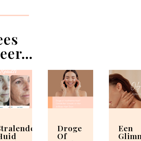
ees
eer...
Stralende
Droge
Een
Huid
Of
Glim