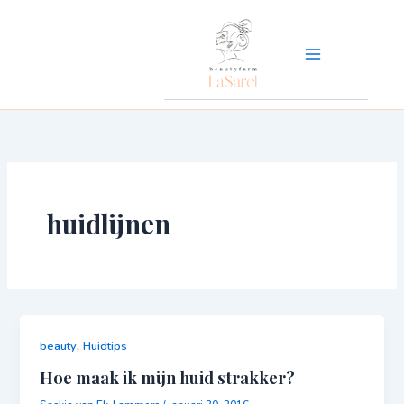
Ga
naar
de
inhoud
huidlijnen
,
beauty
Huidtips
Hoe maak ik mijn huid strakker?