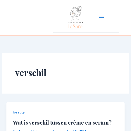
Ga
naar
de
inhoud
verschil
beauty
Wat is verschil tussen crème en serum?