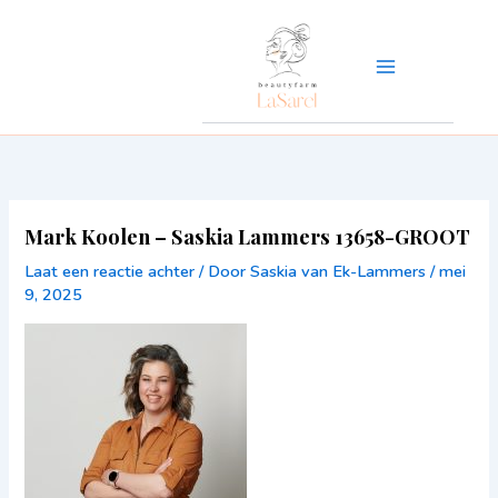
Ga
naar
de
inhoud
Mark Koolen – Saskia Lammers 13658-GROOT
Laat een reactie achter
/ Door
Saskia van Ek-Lammers
/
mei
9, 2025