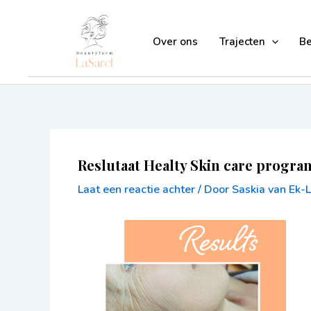
Ga
naar
Over ons
Trajecten
B
de
inhoud
Reslutaat Healty Skin care progr
Laat een reactie achter
/ Door
Saskia van Ek