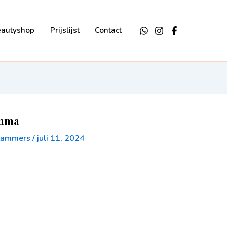
eautyshop
Prijslijst
Contact
amma
-Lammers
/
juli 11, 2024