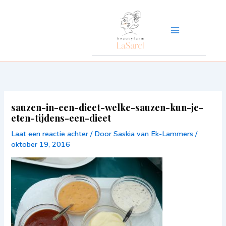
Ga
naar
de
inhoud
sauzen-in-een-dieet-welke-sauzen-kun-je-
eten-tijdens-een-dieet
Laat een reactie achter
/ Door
Saskia van Ek-Lammers
/
oktober 19, 2016