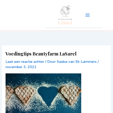
Ga
naar
de
inhoud
Voedingtips Beautyfarm LaSarel
Laat een reactie achter
/ Door
Saskia van Ek-Lammers
/
november 3, 2021